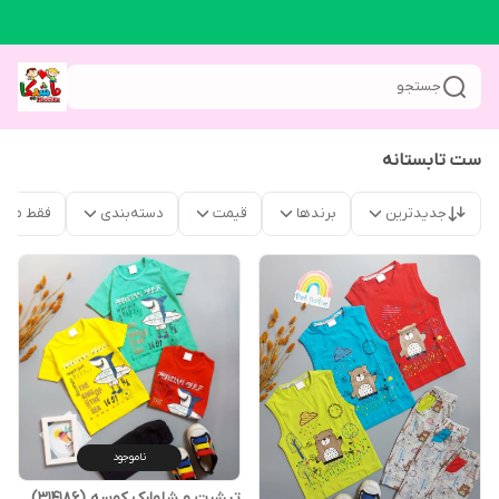
جستجو
ست تابستانه
جدیدترین
برندها
قیمت
دسته‌بندی
فقط محص
ناموجود
تیشرت و شلوارک کوسه (314186)