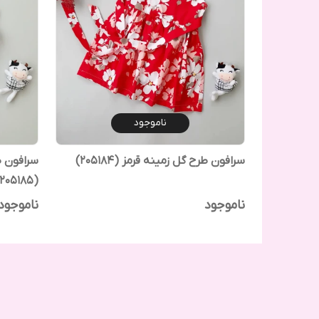
ناموجود
سرافون طرح گل زمینه قرمز (205184)
سرافون ط
(205185)
ناموجود
ناموجود