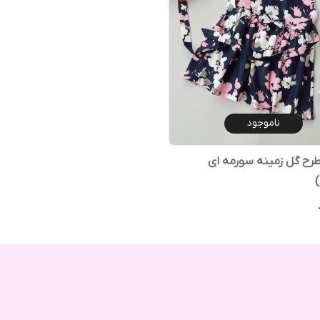
ناموجود
رح گل زمینه سورمه ای