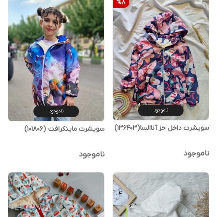
%
8
ناموجود
ناموجود
سویشرت داخل خز آناالسا(136403)
سویشرت ماینکرافت (101806)
ناموجود
ناموجود