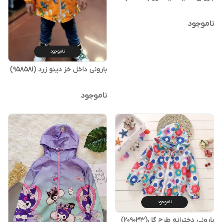
ناموجود
ناموجود
بارونی داخل خز دینو زرد (958581)
ناموجود
ناموجود
بارونی دخترانه طرح گل(209033)