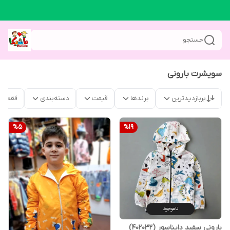
جستجو
سویشرت بارونی
پربازدیدترین
برندها
قیمت
دسته‌بندی
فقط م
%
5
%
19
ناموجود
بارونی سفید دایناسور (402032)