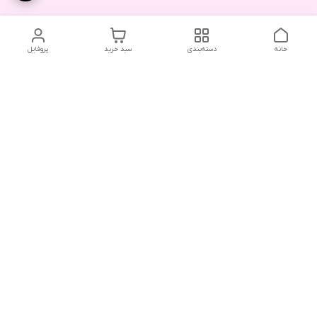
خانه
دسته‌بندی
سبد خرید
پروفایل
دسترسی سریع
تماس با ما
شکایات
درباره ما
قوانین و مقررات
سیاست حریم خصوصی
هفت روز هفته ، ۲۴ ساعت شبانه‌روز پاسخگوی شما هستیم .
آدرس فروشگاه حضوری : رشت ، بلوار ضیابری ، ابتدای فاز دوم