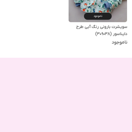
ناموجود
سویشرت بارونی رنگ آبی طرح
دایناسور (309038)
ناموجود