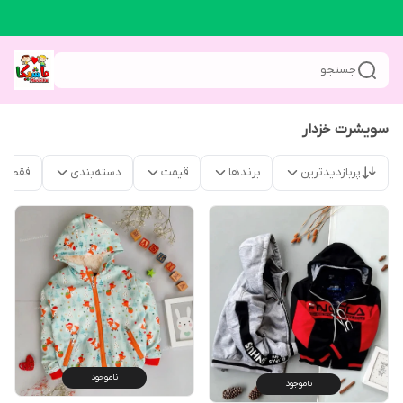
جستجو
سویشرت خزدار
پربازدیدترین
برندها
قیمت
دسته‌بندی
فقط م
ناموجود
ناموجود