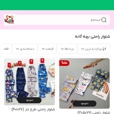
جستجو
شلوار راحتی بچه گانه
پربازدیدترین
برندها
قیمت
دسته‌بندی
فقط م
%
50
ناموجود
ناموجود
شلوار راحتی طرح دار (401067)
شلوار راحتی (305079)