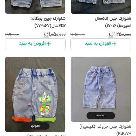
شلوارک جین ۱تا۵سال
شلوارک جین بچگانه
اسپرت(202060)
۲تا۷سال(703067)
۱٬۰۵۰٬۰۰۰
۱٬۲۵۰٬۰۰۰
۱٬۸۹۰٬۰۰۰
۱٬۶۵۰٬۰۰۰
افزودن به سبد
افزودن به سبد
ناموجود
ناموجود
شلوارک جین حروف انگیسی (
404073)