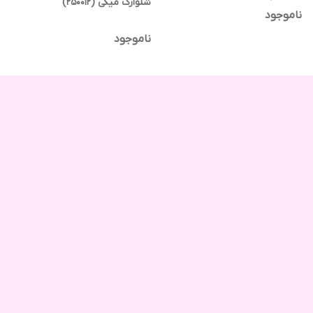
شلوارک میکی (250012)
ناموجود
ناموجود