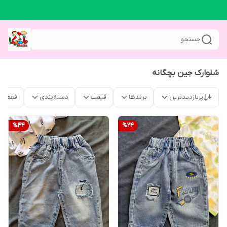
جستجو
شلوارک جین بچگانه
پربازدیدترین
برندها
قیمت
دسته‌بندی
فقط م
%
44
%
24