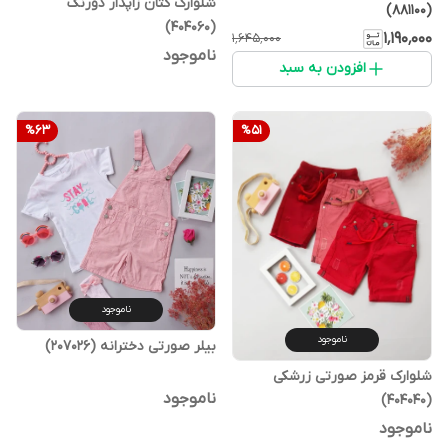
شلوارک کتان زاپدار دورنگ
(881100)
(404060)
۱٬۱۹۰٬۰۰۰
۱٬۶۴۵٬۰۰۰
ناموجود
افزودن به سبد
%
63
%
51
ناموجود
ناموجود
بیلر صورتی دخترانه (207026)
شلوارک قرمز صورتی زرشکی
ناموجود
(404040)
ناموجود