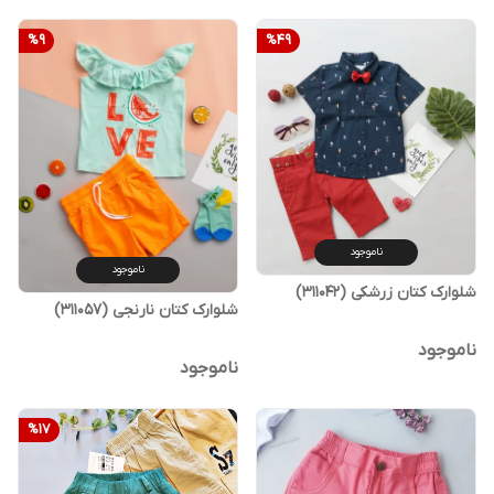
%
9
%
49
ناموجود
ناموجود
شلوارک کتان زرشکی (311042)
شلوارک کتان نارنجی (311057)
ناموجود
ناموجود
%
17