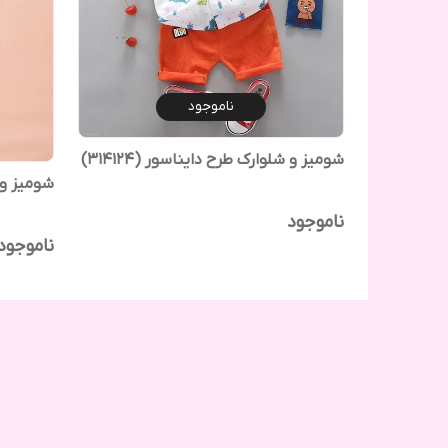
ناموجود
شومیز و شلوارک طرح دایناسور (314124)
شومیز و شل
ناموجود
ناموجود