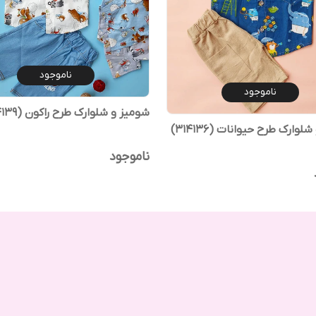
ناموجود
ناموجود
شومیز و شلوارک طرح راکون (314139)
وارک طرح حیوانات (314136)
ناموجود