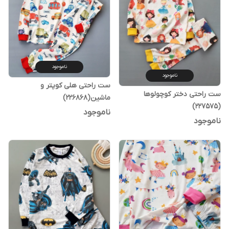
ناموجود
ناموجود
ست راحتی هلی کوپتر و
ست راحتی دختر کوچولوها
ماشین(226868)
(227575)
ناموجود
ناموجود