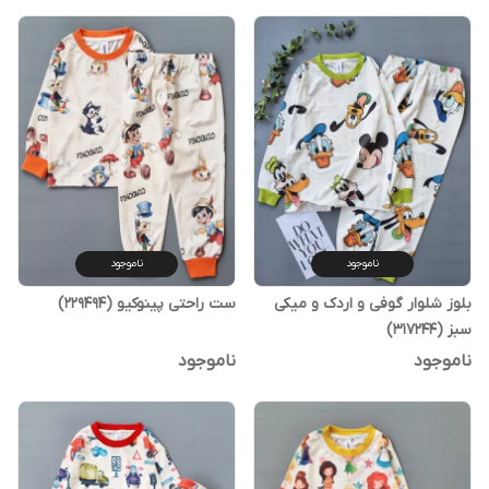
ناموجود
ناموجود
بلوز شلوار گوفی و اردک و میکی
ست راحتی پینوکیو (229494)
سبز (317244)
ناموجود
ناموجود