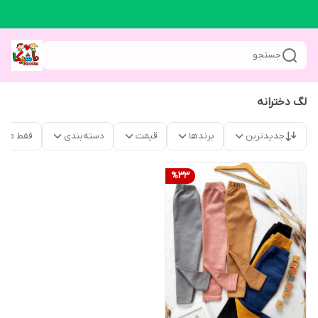
جستجو
لگ دخترانه
جدیدترین
برندها
قیمت
دسته‌بندی
فقط محص
%
33