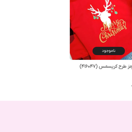
ناموجود
 طرح کریسمس (416047)