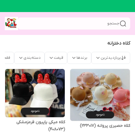
جستجو
کلاه دخترانه
پربازدیدترین
برندها
قیمت
دسته‌بندی
فقط م
ناموجود
ناموجود
کلاه میکی پاپیون قرمزمشکی
کلاه حصیری پروانه (233017)
(408073)