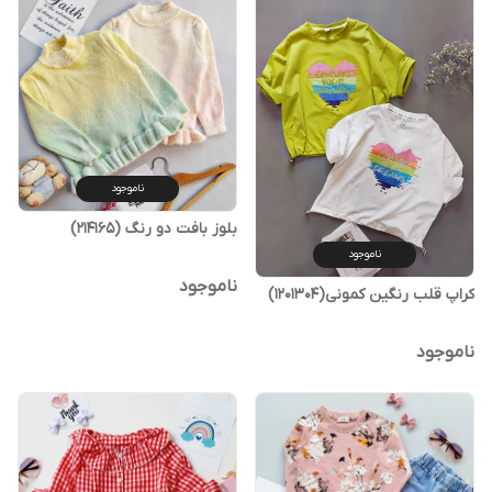
ناموجود
بلوز بافت دو رنگ (214165)
ناموجود
ناموجود
کراپ قلب رنگین کمونی(1201304)
ناموجود