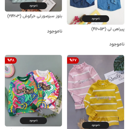
ناموجود
بلوز سبزصورتی خرگوش (214203)
ناموجود
پیراهن لی (416053)
ناموجود
ناموجود
%
48
%
67
ناموجود
ناموجود