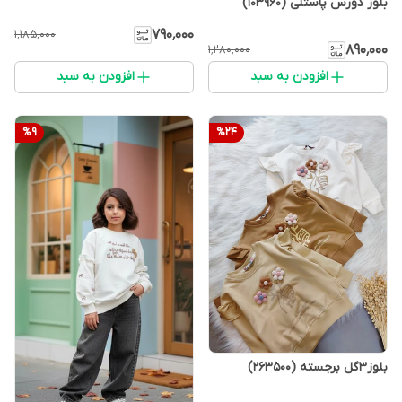
بلوز دورس پاستلی (103960)
۷۹۰٬۰۰۰
۱٬۱۸۵٬۰۰۰
۸۹۰٬۰۰۰
۱٬۲۸۰٬۰۰۰
افزودن به سبد
افزودن به سبد
%
9
%
24
بلوز3گل برجسته (263500)