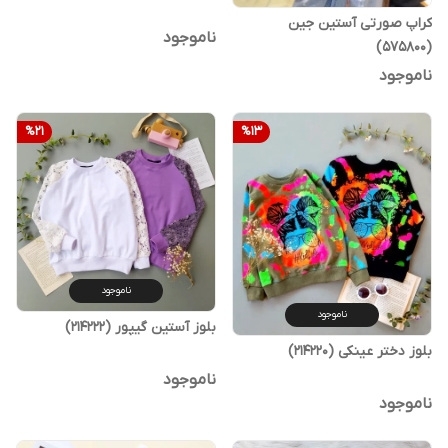
کراپ صورتی آستین جین
ناموجود
(575800)
ناموجود
%
21
%
13
ناموجود
ناموجود
بلوز آستین گیپور (214222)
بلوز دختر عینکی (214220)
ناموجود
ناموجود