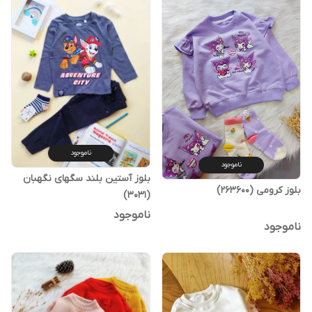
ناموجود
ناموجود
بلوز آستین بلند سگهای نگهبان
بلوز کرومی (263600)
(3031)
ناموجود
ناموجود