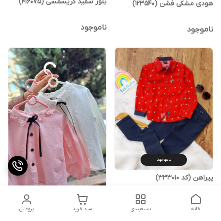
بلوز سفید کریسمسی (416075)
هودی مشکی فشن (123540)
ناموجود
ناموجود
ناموجود
پیراهن (کد 333010)
ناموجود
خانه
دسته‌بندی
سبد خرید
پروفایل
ناموجود