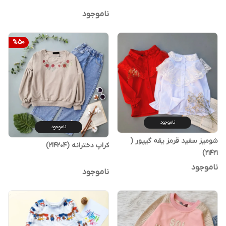
ناموجود
%
50
ناموجود
ناموجود
شومیز سفید قرمز یقه گیپور (
کراپ دخترانه (214204)
21421)
ناموجود
ناموجود