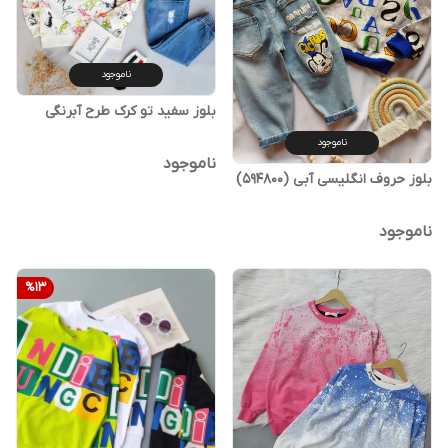
ناموجود
بلوز سفید تو کرک طرح آبرنگی
ناموجود
ناموجود
بلوز حروف انگلیسی آبی (594800)
ناموجود
%
13