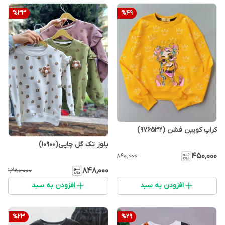
%
33
%
49
کراپ کویین فشن (976532)
بلوز تک گل چاپی(10900)
۴۵۰٬۰۰۰
۸۹۰٬۰۰۰
۸۴۸٬۰۰۰
۱٬۲۸۰٬۰۰۰
افزودن به سبد
افزودن به سبد
%
23
%
29