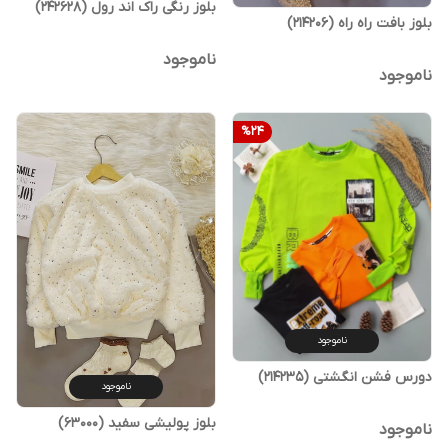
بلوز رنگی راک‌ اند رول (242628)
بلوز بافت راه راه (214206)
ناموجود
ناموجود
%
24
ناموجود
دورس فشن انگشتی (214235)
ناموجود
بلوز پولیشی سفید (63000)
ناموجود