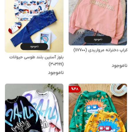
ناموجود
ناموجود
کراپ دخترانه مرواریدی (117700)
بلوز آستین بلند طوسی حیوانات
(303199)
ناموجود
ناموجود
%
48