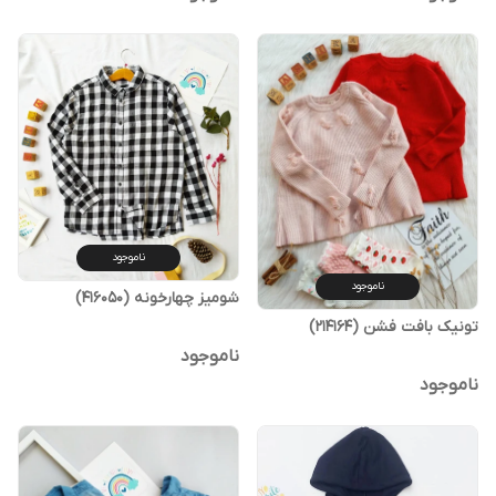
ناموجود
ناموجود
شومیز چهارخونه (416050)
تونیک بافت فشن (214164)
ناموجود
ناموجود