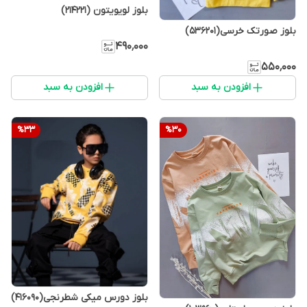
بلوز لویویتون (214221)
بلوز صورتک خرسی(536201)
۴۹۰٬۰۰۰
۵۵۰٬۰۰۰
افزودن به سبد
افزودن به سبد
%
33
%
30
بلوز دورس میکی شطرنجی(416090)