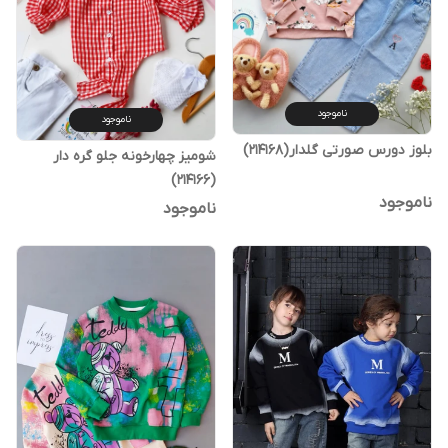
ناموجود
ناموجود
بلوز دورس صورتی گلدار(214168)
شومیز چهارخونه جلو گره دار
(214166)
ناموجود
ناموجود