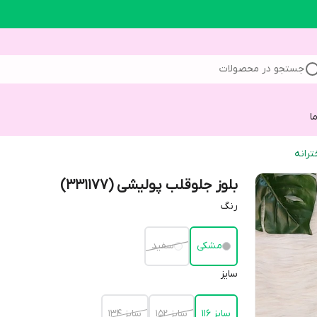
جستجو در محصولات
ا
ترانه
بلوز جلوقلب پولیشی (331177)
رنگ
مشکی
سفید
سایز
سایز 116
سایز 152
سایز 134