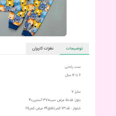
توضیحات
نظرات کاربران
ست راحتی
۶ تا ۱۲ سال
سایز ۷
بلوز: قد۵۰ عرض سینه۳۷ آستین۴۰
شلوار : قد۷۳ کمرتافاق۲۴ عرض کمر۲۵