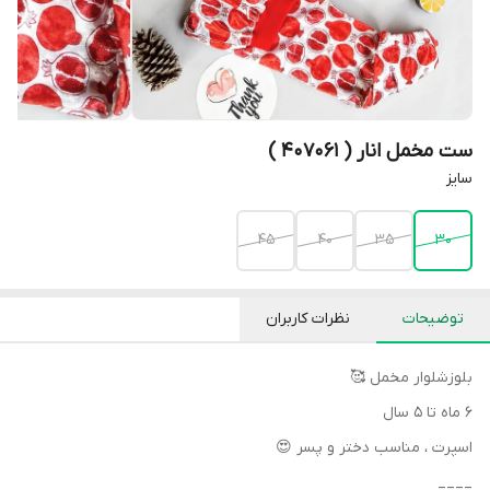
ست مخمل ‌انار ( 407061 )
سایز
۴۵
۴۰
۳۵
۳۰
توضیحات
نظرات کاربران
بلوز‌شلوار‌ مخمل 🥰
۶ ماه‌ تا ۵ سال
اسپرت ، مناسب دختر و پسر 😍
____