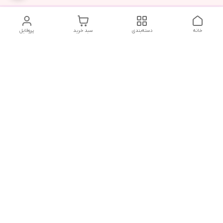
خانه
دسته‌بندی
سبد خرید
پروفایل
دسترسی سریع
تماس با ما
شکایات
درباره ما
قوانین و مقررات
سیاست حریم خصوصی
هفت روز هفته ، ۲۴ ساعت شبانه‌روز پاسخگوی شما هستیم .
آدرس فروشگاه حضوری : رشت ، بلوار ضیابری ، ابتدای فاز دوم