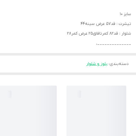
سایز ۱۰
تیشرت : قد۵۷ عرض سینه۴۴
شلوار : قد۸۲ کمرتافاق۲۵ عرض کمر۲۸
______________,
دسته‌بندی
:
بلوز و شلوار