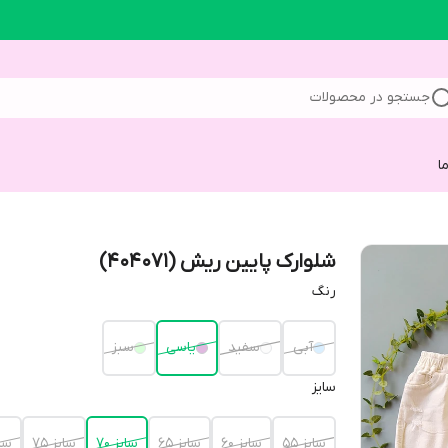
جستجو در محصولات
ا
شلوارک پایین ریش (404071)
رنگ
آبی
سفید
یاسی
سبز
سایز
سایز 55
سایز 60
سایز 65
سایز 70
سایز 75
سایز