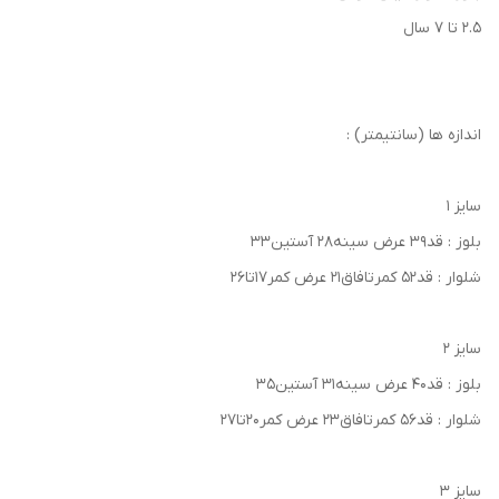
۲.۵ تا ۷ سال
اندازه ها (سانتیمتر) :
سایز ۱
بلوز : قد۳۹ عرض سینه۲۸ آستین۳۳
شلوار : قد۵۲ کمرتافاق۲۱ عرض کمر۱۷تا۲۶
سایز ۲
بلوز : قد۴۰ عرض سینه۳۱ آستین۳۵
شلوار : قد۵۶ کمرتافاق۲۳ عرض کمر۲۰تا۲۷
سایز ۳