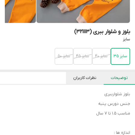
بلوز و شلوار ببری (321113)
سایز
سایز 35
سایز 40
سایز 45
سایز 50
توضیحات
نظرات کاربران
بلوز شلوارببری
جنس دورس پنبه
مناسب 1.5 تا 7 سال
اندازه ها :