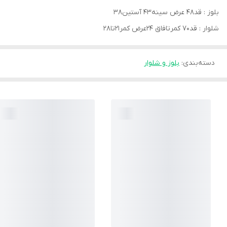
بلوز : قد۴۸ عرض سینه۴۳ آستین۳۸
شلوار : قد۷۰ کمرتافاق ۲۴عرض کمر۲۱تا۲۸
دسته‌بندی
:
بلوز و شلوار