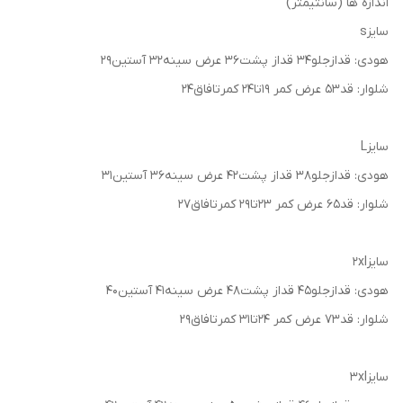
اندازه ها (سانتیمتر)
سایزs
هودی: قدازجلو۳۴ قداز پشت۳۶ عرض سینه۳۲ آستین۲۹
شلوار: قد۵۳ عرض کمر ۱۹تا۲۴ کمرتافاق۲۴
سایزL
هودی: قدازجلو۳۸ قداز پشت۴۲ عرض سینه۳۶ آستین۳۱
شلوار: قد۶۵ عرض کمر ۲۳تا۲۹ کمرتافاق۲۷
سایز2xl
هودی: قدازجلو۴۵ قداز پشت۴۸ عرض سینه۴۱ آستین۴۰
شلوار: قد۷۳ عرض کمر ۲۴تا۳۱ کمرتافاق۲۹
سایز3xl