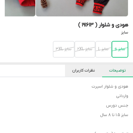
هودی و شلوار ( 191613 )
سایز
سایز s
سایز L
سایز 2XL
سایز 3XL
توضیحات
نظرات کاربران
هودی و شلوار اسپرت
وارداتی
جنس دورس
سایز ۱.۵ تا ۸ سال