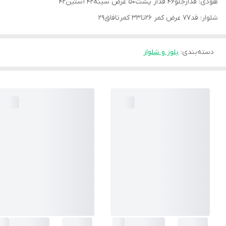
هودی: قدازجلو۴۶ قداز پشت۵۰ عرض سینه۴۲ آستین۴۲
شلوار: قد۷۷ عرض کمر ۲۶تا۳۳ کمرتافاق۲۹
دسته‌بندی
:
بلوز و شلوار