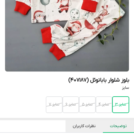
بلوز شلوار بابانوئل (407187)
سایز
سایز 3
سایز 4
سایز 5
سایز 6
سایز 7
توضیحات
نظرات کاربران