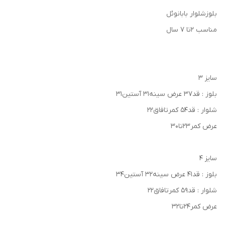
بلوزشلوار بابانوئل
مناسب ۲‌تا ۷ سال
سایز ۳
بلوز : قد۳۷ عرض سینه۳۱ آستین۳۱
شلوار : قد۵۴ کمرتافاق۲۲
عرض کمر۲۳تا۳۰
سایز ۴
بلوز : قد۴۱ عرض سینه۳۲ آستین۳۴
شلوار : قد۵۹ کمرتافاق۲۲
عرض کمر۲۴تا۳۲