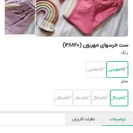
ست خرسهای مهربون (128820)
رنگ
صورتی
بنفش
سایز
سایز 40
سایز 45
سایز 50
سایز 55
توضیحات
نظرات کاربران