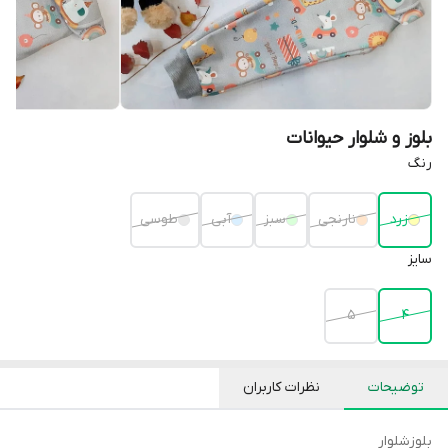
بلوز و شلوار حیوانات
رنگ
زرد
نارنجی
سبز
آبی
طوسی
سایز
5
4
توضیحات
نظرات کاربران
بلوز‌شلوار