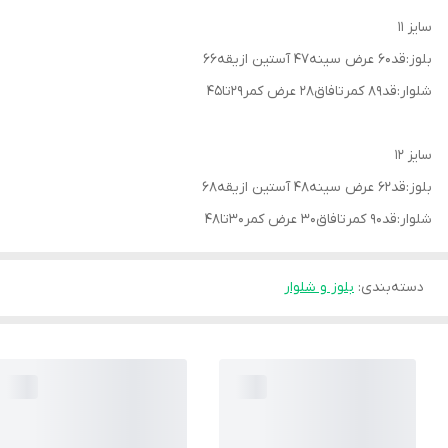
سایز ۱۱
بلوز:قد۶۰ عرض سینه۴۷ آستین ازیقه۶۶
شلوار:قد۸۹ کمرتافاق۲۸ عرض کمر۲۹تا۴۵
سایز ۱۲
بلوز:قد۶۲ عرض سینه۴۸ آستین ازیقه۶۸
شلوار:قد۹۰ کمرتافاق۳۰ عرض کمر۳۰تا۴۸
دسته‌بندی
:
بلوز و شلوار