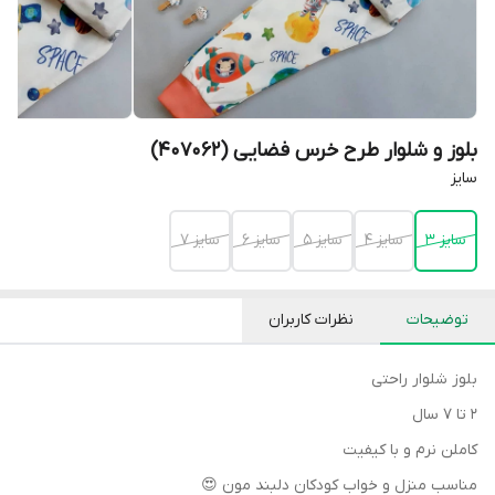
بلوز و شلوار طرح خرس فضایی (407062)
سایز
سایز 3
سایز 4
سایز 5
سایز 6
سایز 7
توضیحات
نظرات کاربران
بلوز شلوار راحتی
۲ تا ۷ سال
کاملن نرم و با کیفیت
مناسب منزل و خواب کودکان دلبند مون 😍