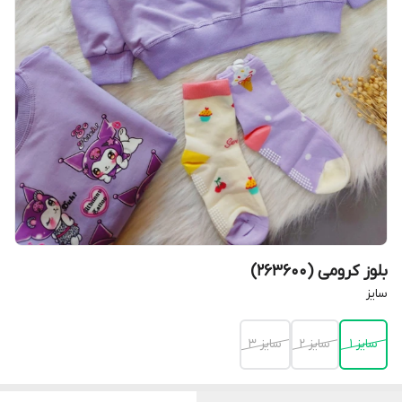
بلوز کرومی (263600)
سایز
سایز 1
سایز 2
سایز 3