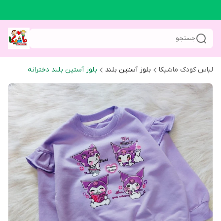
جستجو
لباس کودک ماشیکا
بلوز آستین بلند
بلوز آستین بلند دخترانه