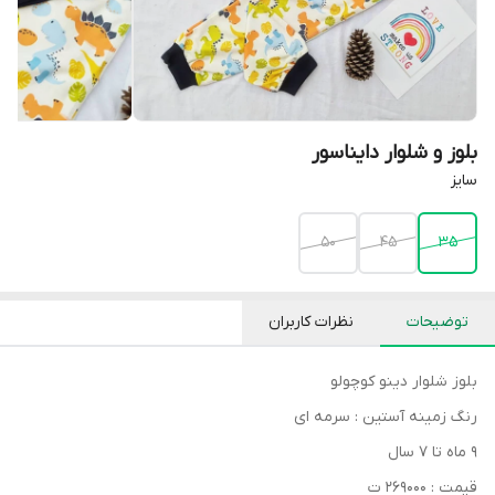
بلوز و شلوار دایناسور
سایز
50
45
35
توضیحات
نظرات کاربران
بلوز شلوار دینو کوچولو
رنگ زمینه آستین : سرمه ای
۹ ماه تا ۷ سال
قیمت : ۲۶۹۰۰۰ ت