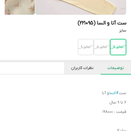
ست آنا و السا (221095)
سایز
سایز 7
سایز 8
سایز 9
توضیحات
نظرات کاربران
ست
#السا
و آنا
۶ تا ۹ سال
قیمت : ۱98000
سایز۷