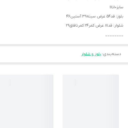
سایز۱۰تا۱۱
بلوز: قد۵۴ عرض سینه۳۹ آستین۴۶
شلوار: قد۸۱ عرض کمر۲۴ کمرتافاق۲۹
________
دسته‌بندی
:
بلوز و شلوار