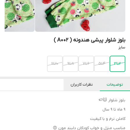
بلوز شلوار پیشی هندونه ( A002 )
سایز
۲تا۳
۴تا۵
۶تا۷
۸تا۹
۱۰تا۱۱
توضیحات
نظرات کاربران
بلوز شلوار 🐱🍉
۹ ماه تا ۹ سال
کاملن نرم و با کیفیت
مناسب منزل و خواب کودکان دلبند مون 😍