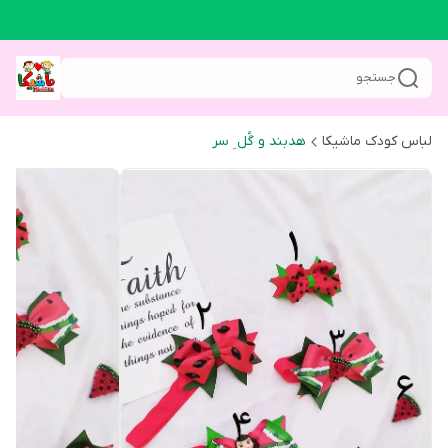
جستجو
لباس کودک ماشیکا
هدبند و‌ گُل ِ سر