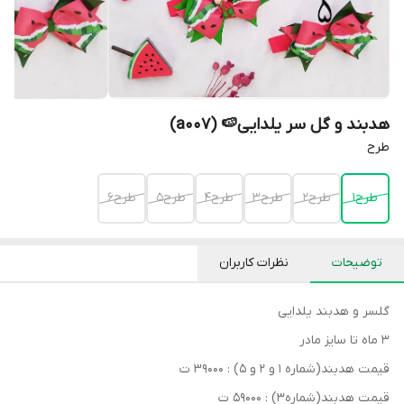
هدبند و گل سر یلدایی🍉 (a007)
طرح
طرح۱
طرح۲
طرح۳
طرح۴
طرح۵
طرح۶
توضیحات
نظرات کاربران
گلسر‌ و‌ هدبند یلدایی
۳ ماه تا سایز مادر
قیمت‌ هدبند(شماره ۱ و ۲ و ۵) : ۳۹۰۰۰ ت
قیمت‌ هدبند(شماره۳) : ۵۹۰۰۰ ت