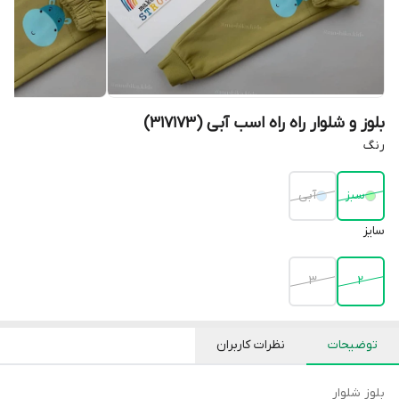
بلوز و شلوار راه راه اسب آبی (317173)
رنگ
سبز
آبی
سایز
3
2
توضیحات
نظرات کاربران
بلوز شلوار