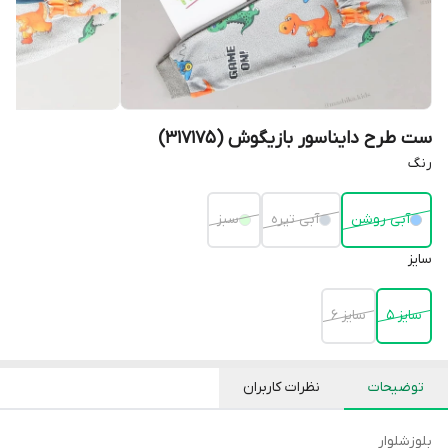
ست طرح دایناسور بازیگوش (317175)
رنگ
آبی روشن
آبی تیره
سبز
سایز
سایز 5
سایز 6
توضیحات
نظرات کاربران
بلوز‌شلوار