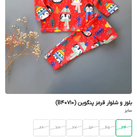
بلوز و شلوار قرمز پنگوین (B40710)
سایز
۸۹
۷۸
۶۷
۵۶
۴۵
۳۴