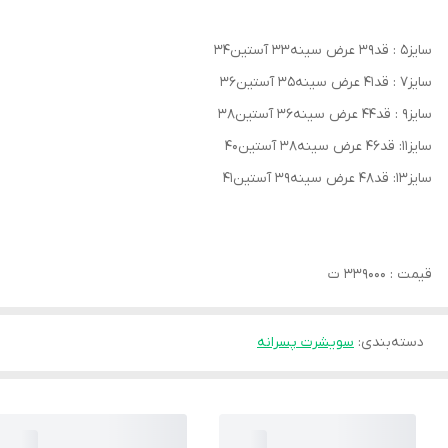
سایز۵ : قد۳۹ عرض سینه۳۳ آستین۳۴
سایز۷ : قد۴۱ عرض سینه۳۵ آستین۳۶
سایز۹ : قد۴۴ عرض سینه۳۶ آستین۳۸
سایز۱۱: قد۴۶ عرض سینه۳۸ آستین۴۰
سایز۱۳: قد۴۸ عرض سینه۳۹ آستین۴۱
قیمت : ۳۳۹۰۰۰ ت
دسته‌بندی
:
سویشرت پسرانه