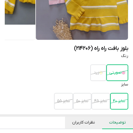
بلوز بافت راه راه (214206)
رنگ
صورتی
زرد
سایز
سایز 40
سایز 45
سایز 50
سایز 55
توضیحات
نظرات کاربران