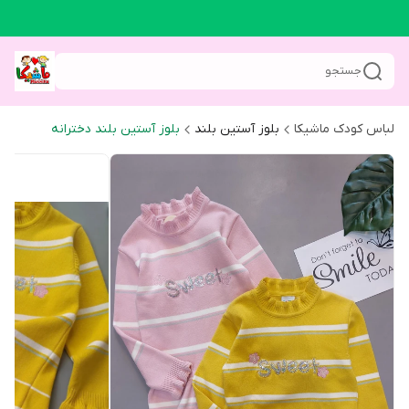
جستجو
لباس کودک ماشیکا
بلوز آستین بلند
بلوز آستین بلند دخترانه