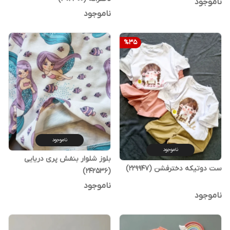
ناموجود
ناموجود
%
35
ناموجود
ناموجود
بلوز شلوار بنفش پری دریایی
ست دوتیکه دخترفشن (229947)
(242536)
ناموجود
ناموجود