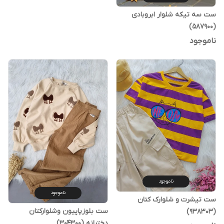
ست سه تیکه شلوار ابروبادی
(587900)
ناموجود
ناموجود
ناموجود
ست تیشرت و شلوارک کتان
ست بلوزپاپیون وشلوارکتان
(938303)
دخترانه (304300)