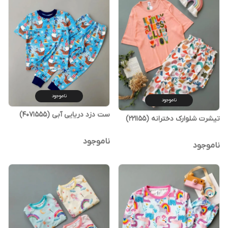
ناموجود
ناموجود
ست دزد دریایی آبی (4071555)
تیشرت شلوارک دخترانه (221155)
ناموجود
ناموجود