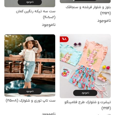
ناموجود
بلوز و شلوار فرشته و سنجاقک
ست سه تیکه رنگین کمان
(219129)
(409002)
ناموجود
ناموجود
%
8
ناموجود
ناموجود
ست تاپ توری و شلوارک (215008)
تیشرت و شلوارک طرح فلامینگو
(22114)
ناموجود