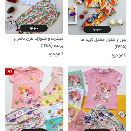
ناموجود
ناموجود
تیشرت و شلوارک طرح دختر و
بلوز و شلوار مخمل گربه ها
پرنده (221118)
(219115)
ناموجود
ناموجود
%
9