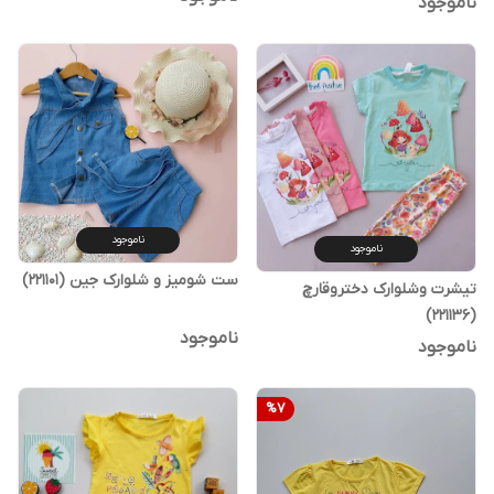
ناموجود
ناموجود
ناموجود
ست شومیز و شلوارک جین (221101)
تیشرت وشلوارک دختروقارچ
(221136)
ناموجود
ناموجود
%
7