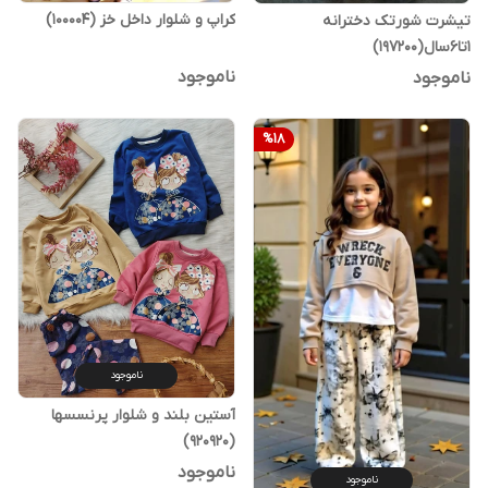
کراپ و شلوار داخل خز (100004)
تیشرت شورتک‌ دخترانه
۱تا۶سال(‌197200)
ناموجود
ناموجود
%
18
ناموجود
آستین بلند و شلوار پرنسسها
(920920)
ناموجود
ناموجود