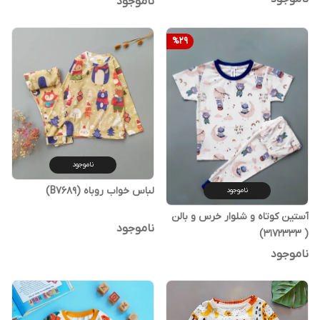
ناموجود
%
29
ناموجود
لباس خواب روباه (B7689)
ناموجود
آستین کوتاه و شلوار خرس و بالن
ناموجود
( 3172333)
ناموجود