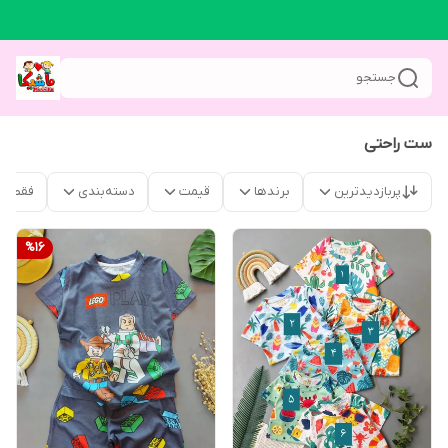
جستجو
ست راحتی
پربازدیدترین
برندها
قیمت
دسته‌بندی
فقط م
%
16