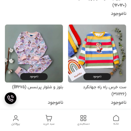
(920920)
ناموجود
ناموجود
ناموجود
ست خرس راه راه جهانگرد
بلوز و شلوار پرنسس (B4275)
(317226)
ناموجود
ناموجود
خانه
دسته‌بندی
سبد خرید
پروفایل