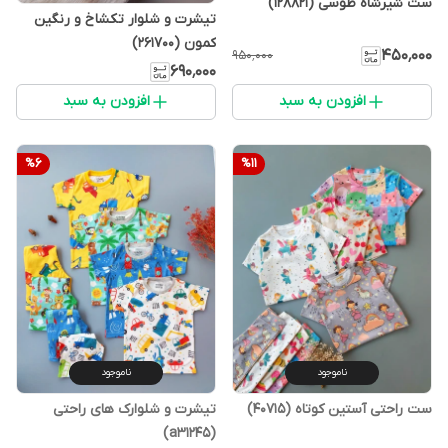
ست شیرشاه طوسی (128821)
تیشرت و شلوار تکشاخ و رنگین
کمون (261700)
۴۵۰٬۰۰۰
۹۵۰٬۰۰۰
۶۹۰٬۰۰۰
افزودن به سبد
افزودن به سبد
%
6
%
11
ناموجود
ناموجود
ست راحتی آستین کوتاه (40715)
تیشرت و شلوارک های راحتی
(a31245)