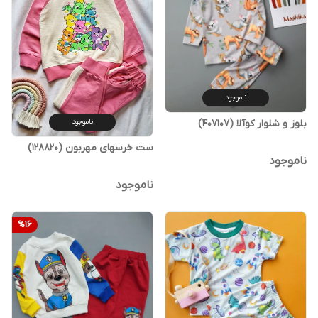
ناموجود
بلوز و شلوار کوآلا (407107)
ناموجود
ست خرسهای مهربون (128820)
ناموجود
ناموجود
%
16