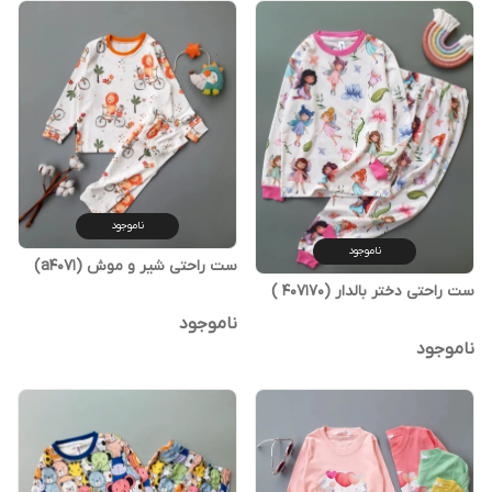
ناموجود
ناموجود
ست راحتی شیر و موش (a4071)
ست راحتی دختر بالدار (407170 )
ناموجود
ناموجود