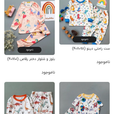
ناموجود
ست راحتی دینو (407098)
ناموجود
بلوز و شلوار دختر رقاص (407101)
ناموجود
ناموجود