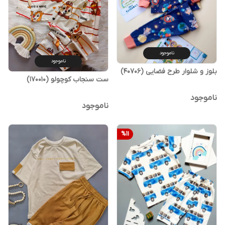
ناموجود
ناموجود
بلوز و شلوار طرح فضایی (40706)
ست سنجاب کوچولو (170010)
ناموجود
ناموجود
%
11