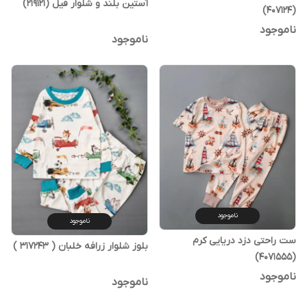
آستین بلند و شلوار فیل (219121)
(407124)
ناموجود
ناموجود
ناموجود
ناموجود
ست راحتی دزد دریایی کرم
بلوز شلوار زرافه خلبان ( 317243 )
(4071555)
ناموجود
ناموجود