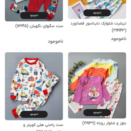
ناموجود
ناموجود
تیشرت شلوارک دایناسور فضانورد
ست سگهای نگهبان (۱۱۲۲۴۵)
(314143)
ناموجود
ناموجود
ناموجود
ناموجود
بلوز و شلوار روباه (219139)
ست راحتی هلی کوپتر و