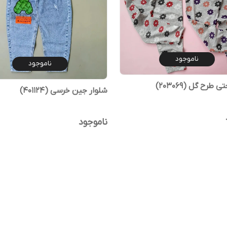
ناموجود
ناموجود
 طرح گل (203069)
شلوار جین خرسی (401124)
ناموجود