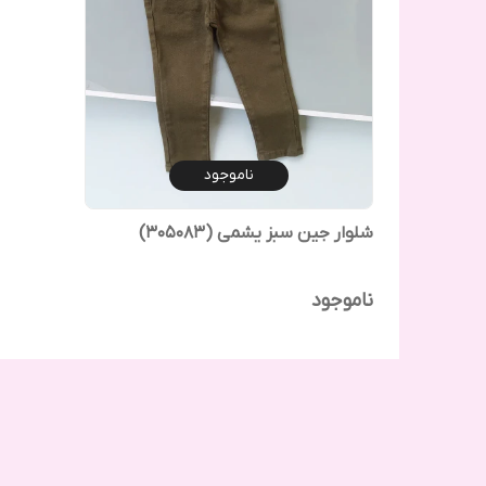
ناموجود
شلوار جین سبز یشمی (305083)
ناموجود