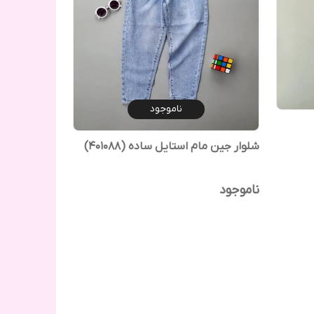
ناموجود
شلوار جین مام استایل ساده (401088)
ناموجود