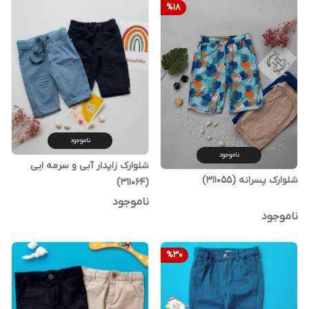
%
18
ناموجود
ناموجود
شلوارک زاپدار آبی و سرمه ایی
شلوارک پسرانه (311055)
(311064)
ناموجود
ناموجود
%
30