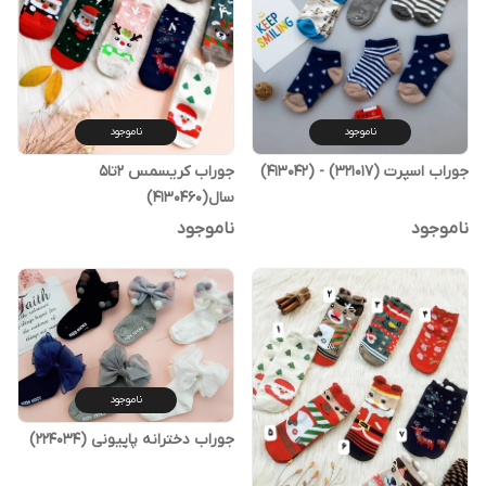
ناموجود
ناموجود
جوراب اسپرت (321017) - (413042)
جوراب کریسمس ۲تا۵
سال(۴۱۳۰۴۶۰)
ناموجود
ناموجود
ناموجود
جوراب دخترانه پاپیونی (224034)